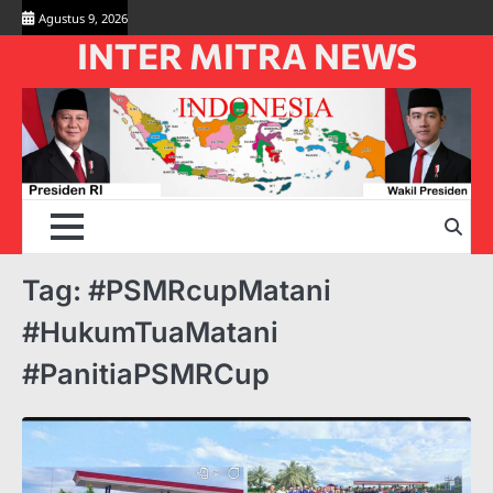
Skip
Agustus 9, 2026
to
INTER MITRA NEWS
content
Tag:
#PSMRcupMatani
#HukumTuaMatani
#PanitiaPSMRCup