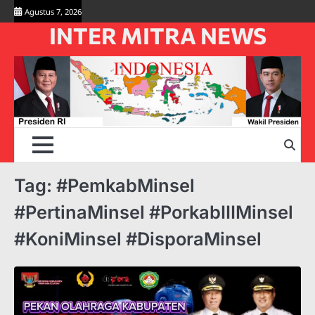
Skip
Agustus 7, 2026
to
INTER MITRA NEWS
content
Tag:
#PemkabMinsel
#PertinaMinsel #PorkabIIIMinsel
#KoniMinsel #DisporaMinsel