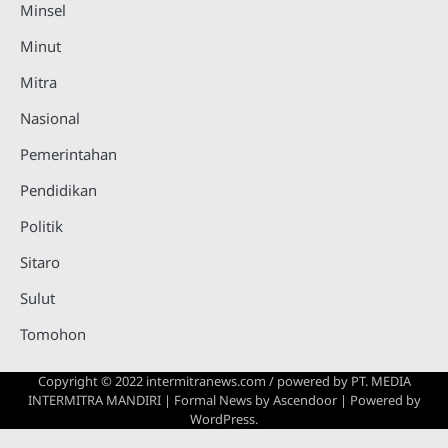
Minsel
Minut
Mitra
Nasional
Pemerintahan
Pendidikan
Politik
Sitaro
Sulut
Tomohon
Copyright © 2022 intermitranews.com / powered by
PT. MEDIA
INTERMITRA MANDIRI
| Formal News by
Ascendoor
| Powered by
WordPress
.