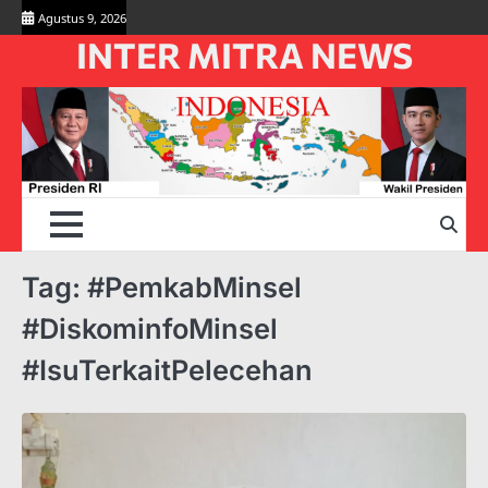
Skip
Agustus 9, 2026
to
INTER MITRA NEWS
content
Tag:
#PemkabMinsel
#DiskominfoMinsel
#IsuTerkaitPelecehan