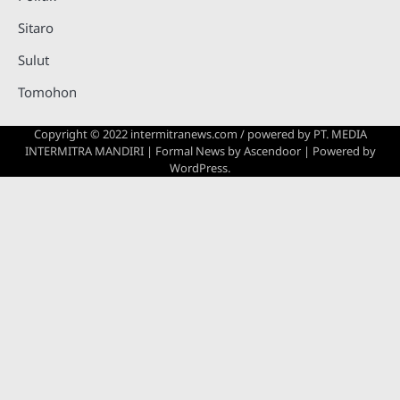
Sitaro
Sulut
Tomohon
Copyright © 2022 intermitranews.com / powered by
PT. MEDIA
INTERMITRA MANDIRI
| Formal News by
Ascendoor
| Powered by
WordPress
.