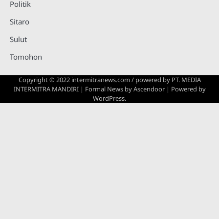
Politik
Sitaro
Sulut
Tomohon
Copyright © 2022 intermitranews.com / powered by
PT. MEDIA
INTERMITRA MANDIRI
| Formal News by
Ascendoor
| Powered by
WordPress
.