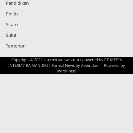
Pendidikan
Politik
Sitaro
Sulut
Tomohon
Copyright © 2022 intermitranews.com / powered by
PT. MEDIA
INTERMITRA MANDIRI
| Formal News by
Ascendoor
| Powered by
WordPress
.